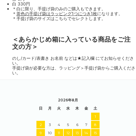
白 330円
＊白に限り、手提げ袋のみのご購入もできます。
＊
茶色の手提げ袋はラッピング1つにつき1枚
になります。
＊手提げ袋のサイズはこちらでセレクトします。
＜あらかじめ箱に入っている商品をご注
文の方＞
のし/カード/表書き お名前 などは★記入欄 にてお知らせくださ
い。
手提げ袋が必要な方は、ラッピング＞手提げ袋からご購入くださ
い。
2026年8月
日
月
火
水
木
金
土
1
2
3
4
5
6
7
8
9
10
11
12
13
14
15